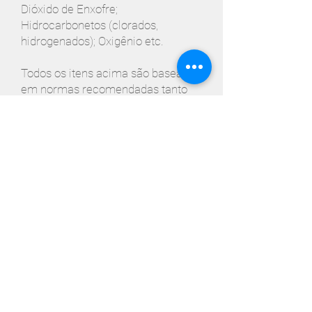
Dióxido de Enxofre;
Hidrocarbonetos (clorados,
hidrogenados); Oxigênio etc.
Todos os itens acima são baseados
em normas recomendadas tanto
para detecção como para
determinação de seu limite de
aceitação.​ Portanto, os parâmetros
devem ser estudados caso a caso e
dependerá do processo produtivo
e/ou do tipo da aplicação do ar
comprimido.
Peça um Orçamento
Siga-nos nas redes sociais!